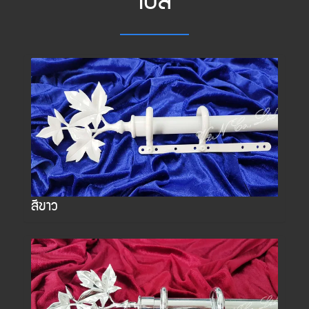
เปิ้ล
สีขาว