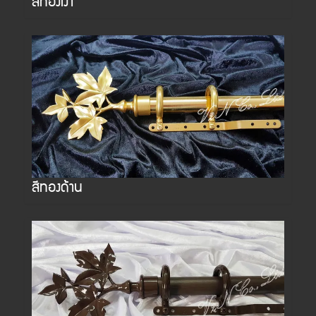
สีทองเงา
สีทองด้าน