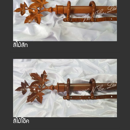
สีไม้สัก
สีไม้โอ๊ค