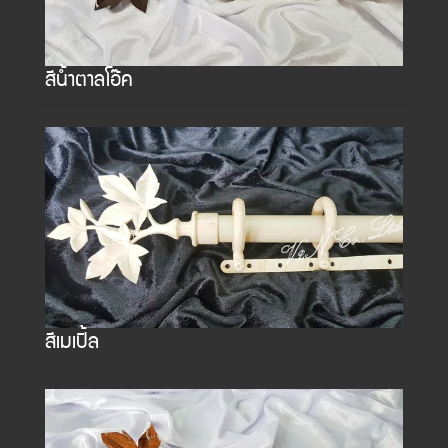
สีน้ำตาลโอ๊ค
สีเมเปิ้ล